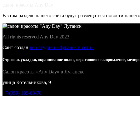
салон красоты Any Day
В этом разделе нашего сайта будут размещаться новости нашег
All rights reserved Any Day 2023.
Сайт создан
веб-студией «Луганск в сети»
Стрижки, укладки, окрашивание волос, кератиновое выпрямление, мелиро
Салон красоты «Any Day» в Луганске
улица Котельникова, 9
+7 (959) 189-88-78