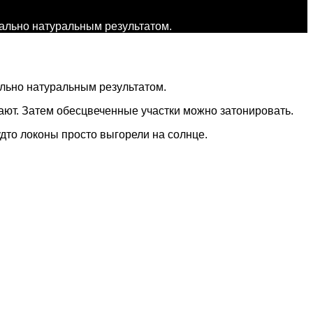
ально натуральным результатом.
ально натуральным результатом.
вают. Затем обесцвеченные участки можно затонировать.
удто локоны просто выгорели на солнце.