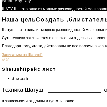
салон Any Day
ШАТУШ — это одна из модных разновидностей мелирования
Создать ,блистател
Наша цель
Шатуш — это одна из модных разновидностей мелирования
Суть техники заключается в осветлении отдельных волоск
Благодаря тому, что задействованы не все волосы, а корн
Записаться на Шатуш
A D
Прайс лист
Shatush
Shatush
Техника Шатуш _________________ от
в зависимости от длины и густоты волос