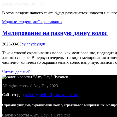
салон красоты Any Day
В этом разделе нашего сайта будут размещаться новости нашег
Модные тенденции
Окрашивания
Мелирование на разную длину волос
2023-03-03
by anydaylgru
Такой способ окрашивания волос, как мелирование, подходит 
длинных волос. В первую очередь эти виды мелирования отлич
частично, количество окрашиваемых волос напрямую зависит от
Читать дальше
All rights reserved Any Day 2023.
Сайт создан
веб-студией «Луганск в сети»
Стрижки, укладки, окрашивание волос, кератиновое выпрямление, мелиро
Салон красоты «Any Day» в Луганске